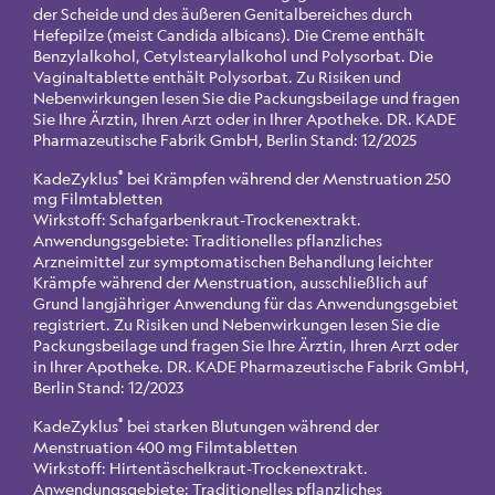
der Scheide und des äußeren Genitalbereiches durch
Hefepilze (meist Candida albicans). Die Creme enthält
Benzylalkohol, Cetylstearylalkohol und Polysorbat. Die
Vaginaltablette enthält Polysorbat. Zu Risiken und
Nebenwirkungen lesen Sie die Packungsbeilage und fragen
Sie Ihre Ärztin, Ihren Arzt oder in Ihrer Apotheke. DR. KADE
Pharmazeutische Fabrik GmbH, Berlin Stand: 12/2025
®
KadeZyklus
bei Krämpfen während der Menstruation 250
mg Filmtabletten
Wirkstoff: Schafgarbenkraut-Trockenextrakt.
Anwendungsgebiete: Traditionelles pflanzliches
Arzneimittel zur symptomatischen Behandlung leichter
Krämpfe während der Menstruation, ausschließlich auf
Grund langjähriger Anwendung für das Anwendungsgebiet
registriert. Zu Risiken und Nebenwirkungen lesen Sie die
Packungsbeilage und fragen Sie Ihre Ärztin, Ihren Arzt oder
in Ihrer Apotheke. DR. KADE Pharmazeutische Fabrik GmbH,
Berlin Stand: 12/2023
®
KadeZyklus
bei starken Blutungen während der
Menstruation 400 mg Filmtabletten
Wirkstoff: Hirtentäschelkraut-Trockenextrakt.
Anwendungsgebiete: Traditionelles pflanzliches