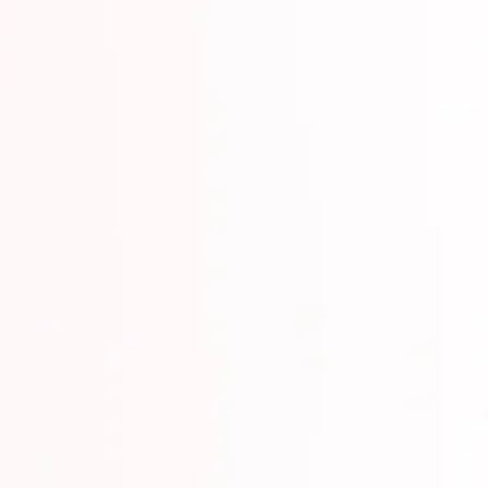
1
Schellenberg, R., BMJ
2
Schellenberg, R., et a
*
**