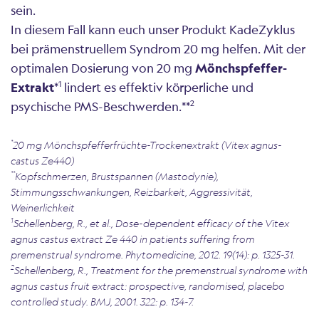
sein.
In diesem Fall kann euch unser Produkt KadeZyklus
bei prämenstruellem Syndrom 20 mg helfen. Mit der
optimalen Dosierung von 20 mg
Mönchspfeffer-
1
Extrakt
*
lindert es effektiv körperliche und
2
psychische PMS-Beschwerden.**
*
20 mg Mönchspfefferfrüchte-Trockenextrakt (
Vitex agnus-
castus
Ze440)
**
Kopfschmerzen, Brustspannen (Mastodynie),
Stimmungsschwankungen, Reizbarkeit, Aggressivität,
Weinerlichkeit
1
Schellenberg, R., et al., Dose-dependent efficacy of the Vitex
agnus castus extract Ze 440 in patients suffering from
premenstrual syndrome. Phytomedicine, 2012. 19(14): p. 1325-31.
2
Schellenberg, R., Treatment for the premenstrual syndrome with
agnus castus fruit extract: prospective, randomised, placebo
controlled study. BMJ, 2001. 322: p. 134-7.