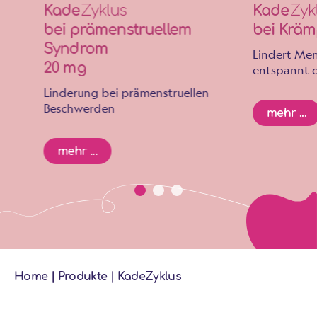
Kade
Zyklus
Kade
Zyk
bei prämenstruellem
bei Kräm
Syndrom
Lindert Me
20 mg
entspannt d
Linderung bei prämenstruellen
Beschwerden
mehr ...
mehr ...
Home
|
Produkte
|
KadeZyklus