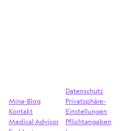
Syndrom
Welche körperlichen und psychischen Symptome
treten bei PMS auf – und wie lässt es sich effektiv
behandeln?
mehr ...
Datenschutz
Mina-Blog
Privatsphäre-
Kontakt
Einstellungen
Medical Advisor
Pflichtangaben