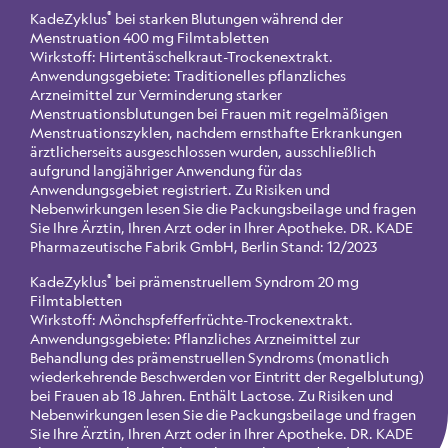
®
KadeZyklus
bei starken Blutungen während der
Menstruation 400 mg Filmtabletten
Wirkstoff: Hirtentäschelkraut-Trockenextrakt.
Anwendungsgebiete: Traditionelles pflanzliches
Arzneimittel zur Verminderung starker
Menstruationsblutungen bei Frauen mit regelmäßigen
Menstruationszyklen, nachdem ernsthafte Erkrankungen
ärztlicherseits ausgeschlossen wurden, ausschließlich
aufgrund langjähriger Anwendung für das
Anwendungsgebiet registriert. Zu Risiken und
Nebenwirkungen lesen Sie die Packungsbeilage und fragen
Sie Ihre Ärztin, Ihren Arzt oder in Ihrer Apotheke. DR. KADE
Pharmazeutische Fabrik GmbH, Berlin Stand: 12/2023
®
KadeZyklus
bei prämenstruellem Syndrom 20 mg
Filmtabletten
Wirkstoff: Mönchspfefferfrüchte-Trockenextrakt.
Anwendungsgebiete: Pflanzliches Arzneimittel zur
Behandlung des prämenstruellen Syndroms (monatlich
wiederkehrende Beschwerden vor Eintritt der Regelblutung)
bei Frauen ab 18 Jahren. Enthält Lactose. Zu Risiken und
Nebenwirkungen lesen Sie die Packungsbeilage und fragen
Sie Ihre Ärztin, Ihren Arzt oder in Ihrer Apotheke. DR. KADE