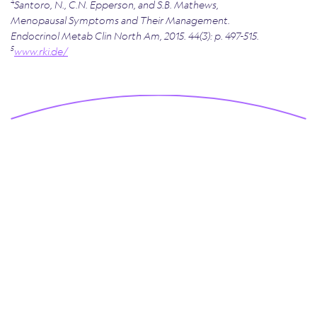
4
Santoro, N., C.N. Epperson, and S.B. Mathews,
Menopausal Symptoms and Their Management.
Endocrinol Metab Clin North Am, 2015. 44(3): p. 497-515.
5
www.rki.de/