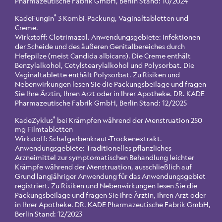
Pharmazeutische Fabrik GmbH, Berlin Stand: 10/2024
®
KadeFungin
3 Kombi-Packung, Vaginaltabletten und
Creme.
Wirkstoff: Clotrimazol. Anwendungsgebiete: Infektionen
der Scheide und des äußeren Genitalbereiches durch
Hefepilze (meist Candida albicans). Die Creme enthält
Benzylalkohol, Cetylstearylalkohol und Polysorbat. Die
Vaginaltablette enthält Polysorbat. Zu Risiken und
Nebenwirkungen lesen Sie die Packungsbeilage und fragen
Sie Ihre Ärztin, Ihren Arzt oder in Ihrer Apotheke. DR. KADE
Pharmazeutische Fabrik GmbH, Berlin Stand: 12/2025
®
KadeZyklus
bei Krämpfen während der Menstruation 250
mg Filmtabletten
Wirkstoff: Schafgarbenkraut-Trockenextrakt.
Anwendungsgebiete: Traditionelles pflanzliches
Arzneimittel zur symptomatischen Behandlung leichter
Krämpfe während der Menstruation, ausschließlich auf
Grund langjähriger Anwendung für das Anwendungsgebiet
registriert. Zu Risiken und Nebenwirkungen lesen Sie die
Packungsbeilage und fragen Sie Ihre Ärztin, Ihren Arzt oder
in Ihrer Apotheke. DR. KADE Pharmazeutische Fabrik GmbH,
Berlin Stand: 12/2023