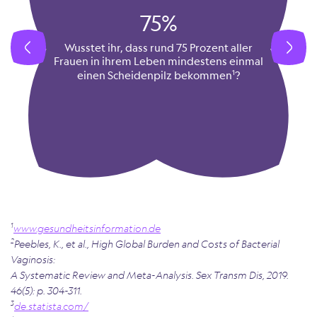
75%
Wusstet ihr, dass rund 75 Prozent aller
Frauen in ihrem Leben mindestens einmal
1
einen Scheidenpilz bekommen
?
1
www.gesundheitsinformation.de
2
Peebles, K., et al., High Global Burden and Costs of Bacterial
Vaginosis:
A Systematic Review and Meta-Analysis. Sex Transm Dis, 2019.
46(5): p. 304-311.
3
de.statista.com/