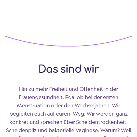
Intimgesundheit
Unsere Inhaltsstoffe überzeugen mit ihrer Wirkung.
Von Clotrimazol, über Hirtentäschelkrautextrakt bis
hin zu Milch- und Hyaluronsäure – wir erklären dir
was die Inhaltsstoffe in unseren Produkten leisten.
Das sind wir
mehr ...
Hin zu mehr Freiheit und Offenheit in der
Frauengesundheit. Egal ob bei der ersten
Menstruation oder den Wechseljahren: Wir
begleiten euch auf eurem Weg. Wir werden ganz
konkret und sprechen über Scheidentrockenheit,
Scheidenpilz und bakterielle Vaginose. Warum? Weil