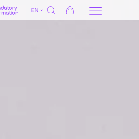
datory
EN
rmation