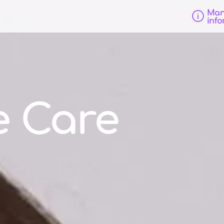
Man
info
e Care