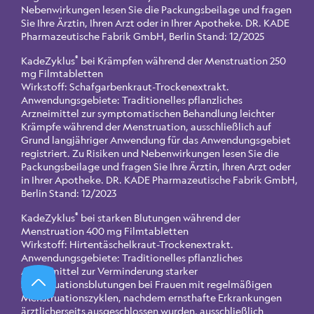
Nebenwirkungen lesen Sie die Packungsbeilage und fragen
Sie Ihre Ärztin, Ihren Arzt oder in Ihrer Apotheke. DR. KADE
Pharmazeutische Fabrik GmbH, Berlin Stand: 12/2025
®
KadeZyklus
bei Krämpfen während der Menstruation 250
mg Filmtabletten
Wirkstoff: Schafgarbenkraut-Trockenextrakt.
Anwendungsgebiete: Traditionelles pflanzliches
Arzneimittel zur symptomatischen Behandlung leichter
Krämpfe während der Menstruation, ausschließlich auf
Grund langjähriger Anwendung für das Anwendungsgebiet
registriert. Zu Risiken und Nebenwirkungen lesen Sie die
Packungsbeilage und fragen Sie Ihre Ärztin, Ihren Arzt oder
in Ihrer Apotheke. DR. KADE Pharmazeutische Fabrik GmbH,
Berlin Stand: 12/2023
®
KadeZyklus
bei starken Blutungen während der
Menstruation 400 mg Filmtabletten
Wirkstoff: Hirtentäschelkraut-Trockenextrakt.
Anwendungsgebiete: Traditionelles pflanzliches
Arzneimittel zur Verminderung starker
Menstruationsblutungen bei Frauen mit regelmäßigen
Menstruationszyklen, nachdem ernsthafte Erkrankungen
ärztlicherseits ausgeschlossen wurden, ausschließlich