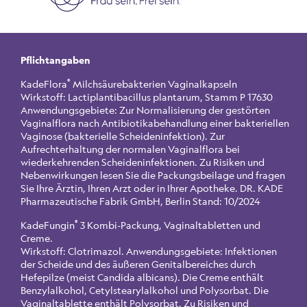
Pflichtangaben
®
KadeFlora
Milchsäurebakterien Vaginalkapseln
Wirkstoff: Lactiplantibacillus plantarum, Stamm P 17630
Anwendungsgebiete: Zur Normalisierung der gestörten
Vaginalflora nach Antibiotikabehandlung einer bakteriellen
Vaginose (bakterielle Scheideninfektion). Zur
Aufrechterhaltung der normalen Vaginalflora bei
wiederkehrenden Scheideninfektionen. Zu Risiken und
Nebenwirkungen lesen Sie die Packungsbeilage und fragen
Sie Ihre Ärztin, Ihren Arzt oder in Ihrer Apotheke. DR. KADE
Pharmazeutische Fabrik GmbH, Berlin Stand: 10/2024
®
KadeFungin
3 Kombi-Packung, Vaginaltabletten und
Creme.
Wirkstoff: Clotrimazol. Anwendungsgebiete: Infektionen
der Scheide und des äußeren Genitalbereiches durch
Hefepilze (meist Candida albicans). Die Creme enthält
Benzylalkohol, Cetylstearylalkohol und Polysorbat. Die
Vaginaltablette enthält Polysorbat. Zu Risiken und