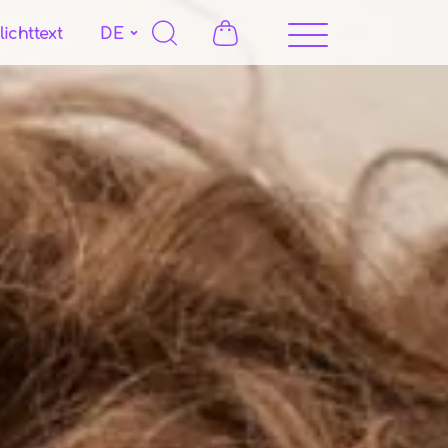
licht­text
DE