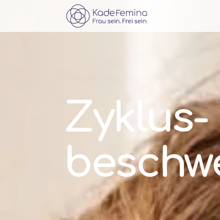
Zyklus­
beschw