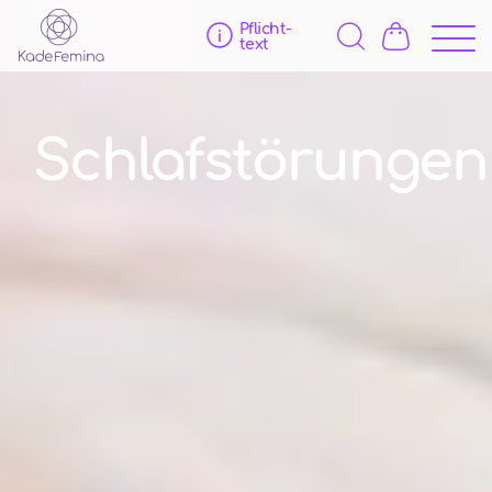
Pflicht­
text
Schlafstörungen