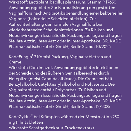
Wirkstoff: Lactiplantibacillus plantarum, Stamm P 17630
Anwendungsgebiete: Zur Normalisierung der gestörten
Vaginalflora nach Antibiotikabehandlung einer bakteriellen
Vaginose (bakterielle Scheideninfektion). Zur
Aufrechterhaltung der normalen Vaginalflora bei
wiederkehrenden Scheideninfektionen. Zu Risiken und
Nebenwirkungen lesen Sie die Packungsbeilage und fragen
Sie Ihre Ärztin, Ihren Arzt oder in Ihrer Apotheke. DR. KADE
Pharmazeutische Fabrik GmbH, Berlin Stand: 10/2024
®
KadeFungin
3 Kombi-Packung, Vaginaltabletten und
Creme.
Wirkstoff: Clotrimazol. Anwendungsgebiete: Infektionen
der Scheide und des äußeren Genitalbereiches durch
Hefepilze (meist Candida albicans). Die Creme enthält
Benzylalkohol, Cetylstearylalkohol und Polysorbat. Die
Vaginaltablette enthält Polysorbat. Zu Risiken und
Nebenwirkungen lesen Sie die Packungsbeilage und fragen
Sie Ihre Ärztin, Ihren Arzt oder in Ihrer Apotheke. DR. KADE
Pharmazeutische Fabrik GmbH, Berlin Stand: 12/2025
®
KadeZyklus
bei Krämpfen während der Menstruation 250
mg Filmtabletten
Wirkstoff: Schafgarbenkraut-Trockenextrakt.